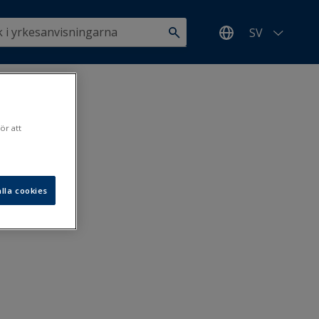
SV
ör att
lla cookies