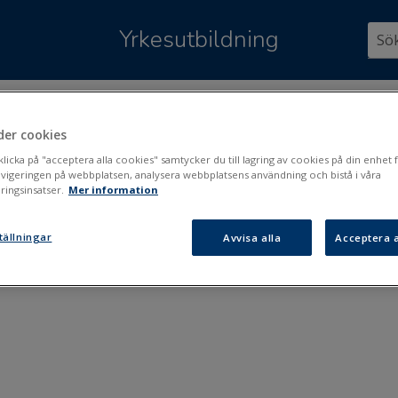
Hoppa över till huvudinnehåll
Yrkesutbildning
är:
Skolgång, studier och stöd
>
Dubbelexamen
der cookies
belexamen
icka på "acceptera alla cookies" samtycker du till lagring av cookies på din enhet f
avigeringen på webbplatsen, analysera webbplatsens användning och bistå i våra
ingsinsatser.
Mer information
eckningar om dubbelexamen
tällningar
Avvisa alla
Acceptera a