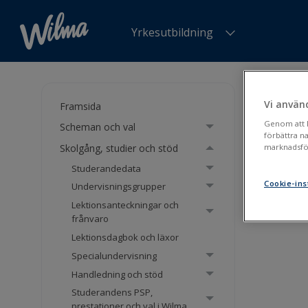
Yrkesutbildning
Du är h
Vi använ
Framsida
Dub
Genom att kl
Scheman och val
förbättra n
Skolgång, studier och stöd
marknadsför
Studerandedata
Ant
Cookie-ins
Undervisningsgrupper
Lektionsanteckningar och
frånvaro
Lektionsdagbok och läxor
Specialundervisning
Handledning och stöd
Studerandens PSP,
prestationer och val i Wilma