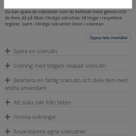
Primusanvändare eller andra skolor.
Du kan spara de sökrutiner som du behöver mest genom och
de finns då på fliken
Färdiga sökrutiner
till höger i respektive
register, samt i
Färdiga sökrutiner
-listan i sökrutan.
Öppna hela innehållet
Spara en sökrutin
Sökning med tidigare skapad sökrutin
Bearbeta en färdig sökrutin och dela den med
andra användare
Att söka rakt från fälten
Förena sökningar
Användarens egna sökrutiner