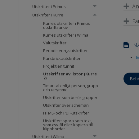
An
Utskrifter i Primus
Utskrifter i Kurre
Fä
Kurres utskrifter i Primus
utskriftsarkiv
Kurres utskrifter i Wilma
Valutskrifter
Nä
Periodiseringsutskrifter
M
Kursbrickautskrifter
Projektien tunnit
Utskrifter av listor (Kurre
7)
Behö
Timantal enligt person, grupp
och utrymme
Utskrifter som berör grupper
Utskrifter över scheman
HTML- och PDF-utskrifter
Utskrifter: spara som text,
som csv-fil eller kopiera till
klippbordet
Utskrifter i Wilma