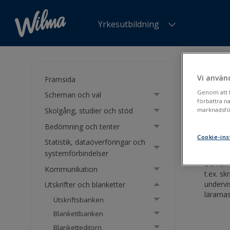
Yrkesutbildning
Du är h
Vi använ
Framsida
Utsk
Genom att kl
Scheman och val
förbättra n
Skolgång, studier och stöd
marknadsför
Kurres
Bedömning och tenter
Cookie-ins
Statistik, dataöverföringar och
systemförbindelser
Du kan 
Kommunikation
t.ex. sk
undervi
Utskrifter och blanketter
lärarna
Utskriftsbanken
Blankettbanken
Blanketteditorn