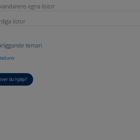
vändarens egna listor
rdiga listor
rliggande teman
atturer
ver du hjälp?