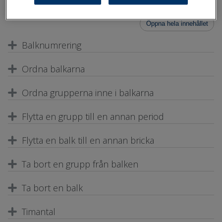
brickor.
Öppna hela innehållet
Balknumrering
Ordna balkarna
Ordna grupperna inne i balkarna
Flytta en grupp till en annan period
Flytta en balk till en annan bricka
Ta bort en grupp från balken
Ta bort en balk
Timantal