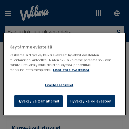
Siirry pääsisältöön
Käytämme evästeitä
Olet tässä:
Työjärjestykset ja valinnat
>
Opintotarjotin
Valitsemalla “Hyväksy kaikki evästeet” hyväksyt evästeiden
tallentamisen laitteellesi. Niiden avulla voimme parantaa sivuston
toimivuutta, analysoida sivuston käyttöä ja toteuttaa
Opintotarjotin
markkinointitoimenpiteitä.
Lisätietoa evästeistä
Evästeasetukset
Opintotarjotinvalintojen muokkaus opettajan Wilmassa
Opintotarjotinvalintojen muokkaus opiskelijan Wilmassa
Hyväksy välttämättömät
Hyväksy kaikki evästeet
Kurre-koulutukset