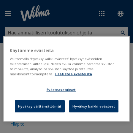
Siirry pääsisältöön
Käytämme evästeitä
Olet tässä:
Ylläpito ja lisäpalvelut
Valitsemalla “Hyväksy kaikki evästeet” hyväksyt evästeiden
tallentamisen laitteellesi. Niiden avulla voimme parantaa sivuston
Ylläpito ja lisäpalvelut
toimivuutta, analysoida sivuston käyttöä ja toteuttaa
markkinointitoimenpiteitä.
Lisätietoa evästeistä
Evästeasetukset
Ohjelmapäivitys ja asennus
Varmuuskopiointi
Hyväksy välttämättömät
Hyväksy kaikki evästeet
Lisäpalvelut ja integraatiot
Ylläpito