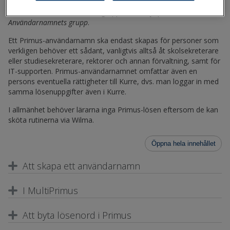
användargrupp som användarnamnet ska höra till. Dela in
användarna i olika användargrupper med hjälp av fältet
Användarnamnets grupp
.
Ett Primus-användarnamn ska endast skapas för personer som
verkligen behöver ett sådant, vanligtvis alltså åt skolsekreterare
eller studiesekreterare, rektorer och annan förvaltning, samt för
IT-supporten. Primus-användarnamnet omfattar även en
persons eventuella rättigheter till Kurre, dvs. man loggar in med
samma lösenuppgifter även i Kurre.
I allmänhet behöver lärarna inga Primus-lösen eftersom de kan
sköta rutinerna via Wilma.
Öppna hela innehållet
Att skapa ett användarnamn
I MultiPrimus
Att byta lösenord i Primus