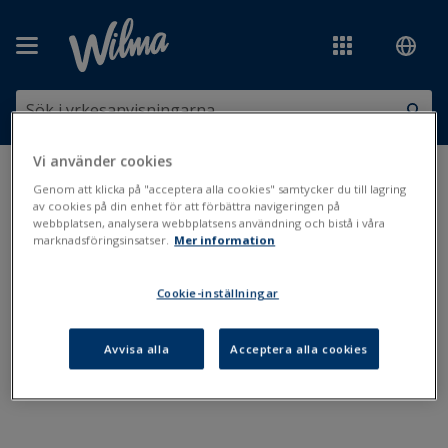
Hoppa över till huvudinnehåll
Vi använder cookies
Du är här:
Användarrättigheter och -koder
>
Primus-koder
Genom att klicka på "acceptera alla cookies" samtycker du till lagring
av cookies på din enhet för att förbättra navigeringen på
webbplatsen, analysera webbplatsens användning och bistå i våra
Primus-koder
marknadsföringsinsatser.
Mer information
Cookie-inställningar
Användarnamn för Primus
Multifaktorautentisering (MFA) i Primus
Avvisa alla
Acceptera alla cookies