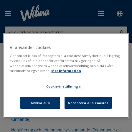
Hoppa över till huvudinnehåll
Vi använder cookies
Du är här:
Utskrifter och blanketter
>
Blankettbanken
>
Skolgång,
Genom att klicka på "acceptera alla cookies" samtycker du till lagring
studier och stöd
>
Erkännande av kunnande
av cookies på din enhet för att förbättra navigeringen på
webbplatsen, analysera webbplatsens användning och bistå i våra
marknadsföringsinsatser.
Mer information
Erkännande av kunnande
Cookie-inställningar
Erkännande av kunnande, lärarens blankett (Erkännande av
kunnande)
Avvisa alla
Acceptera alla cookies
Erkännande av kunnande - profilblankett (Erkännande av
kunnande)
Identifiering och erkännande av kunnande (Erkännande av