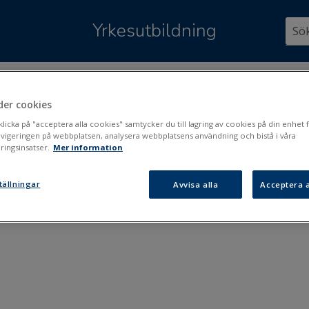
Hoppa över till huvudinnehåll
Yrkesutbildning
är:
Kommunikation
>
Meddelanden
der cookies
delanden
icka på "acceptera alla cookies" samtycker du till lagring av cookies på din enhet f
avigeringen på webbplatsen, analysera webbplatsens användning och bistå i våra
ingsinsatser.
Mer information
ma-meddelanden
tällningar
Avvisa alla
Acceptera a
delandemottagare