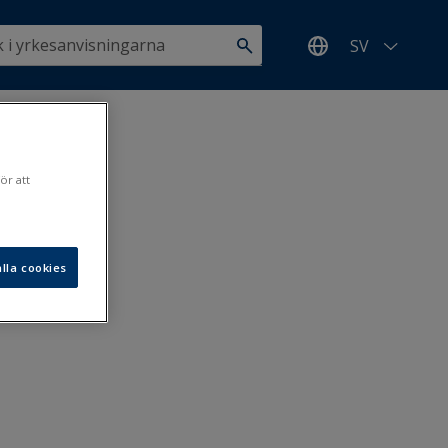
SV
ör att
lla cookies