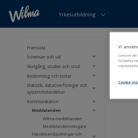
Yrkesutbildning
Du är h
Vi använ
Framsida
Med
Genom att kl
Scheman och val
förbättra n
Skolgång, studier och stöd
marknadsför
Bedömning och tenter
Wil
Cookie-ins
Statistik, dataöverföringar och
Med
systemförbindelser
Kommunikation
Meddelanden
Wilma-meddelanden
Meddelandemottagare
Händelseinbjudningar och