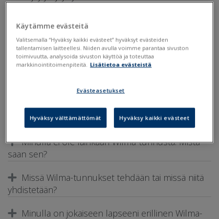
Laajenna ohje
Käytämme evästeitä
Kirjautuminen Wilmaan
Valitsemalla “Hyväksy kaikki evästeet” hyväksyt evästeiden
tallentamisen laitteellesi. Niiden avulla voimme parantaa sivuston
toimivuutta, analysoida sivuston käyttöä ja toteuttaa
markkinointitoimenpiteitä.
Lisätietoa evästeistä
Miksi kirjautuminen Wilmaan ei onnistu?
Olen unohtanut Wilma-salasanani. Mitä teen?
Evästeasetukset
Wilma-tunnuksen luonti ja hallinta
Hyväksy välttämättömät
Hyväksy kaikki evästeet
Minulla ei ole lainkaan Wilma-tunnusta. Mistä
saan sen?
Missä Wilma-tunnukset tehdään tai missä niitä
yhdistetään?
Minulla on jokaiseen lapseeni erillinen Wilma-