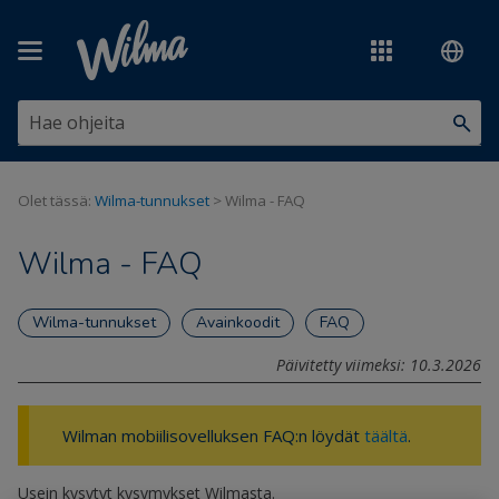
Siirry pääsisältöön
Olet tässä:
Wilma-tunnukset
>
Wilma - FAQ
Wilma - FAQ
Wilma-tunnukset
Avainkoodit
FAQ
Päivitetty viimeksi: 10.3.2026
Wilman mobiilisovelluksen FAQ:n löydät
täältä
.
Usein kysytyt kysymykset Wilmasta.