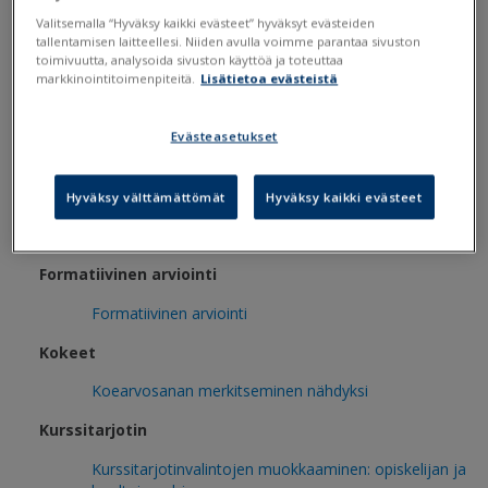
Wilma-tunnukset: opiskelijan ohje
Valitsemalla “Hyväksy kaikki evästeet” hyväksyt evästeiden
Wilma - FAQ
tallentamisen laitteellesi. Niiden avulla voimme parantaa sivuston
toimivuutta, analysoida sivuston käyttöä ja toteuttaa
markkinointitoimenpiteitä.
Lisätietoa evästeistä
Wilma-tunnukset: huoltajan ohje
FAQ
Evästeasetukset
Wilma-sovellus - FAQ
Wilma - FAQ
Hyväksy välttämättömät
Hyväksy kaikki evästeet
Wilma-sovellus: häiriötiedotteet
Formatiivinen arviointi
Formatiivinen arviointi
Kokeet
Koearvosanan merkitseminen nähdyksi
Kurssitarjotin
Kurssitarjotinvalintojen muokkaaminen: opiskelijan ja