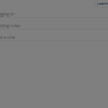
Laajenn
gging in
isting roles
d a role