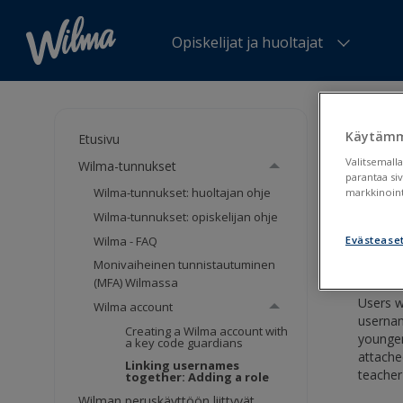
Opiskelijat ja huoltajat
Olet tä
role
Käytämm
Etusivu
Valitsemalla
Wilma-tunnukset
Lin
parantaa si
Wilma-tunnukset: huoltajan ohje
markkinoint
Wilma-tunnukset: opiskelijan ohje
Wilm
Wilma - FAQ
Evästease
Monivaiheinen tunnistautuminen
(MFA) Wilmassa
Users w
Wilma account
usernam
Creating a Wilma account with
younger
a key code guardians
attache
Linking usernames
teacher
together: Adding a role
Wilman peruskäyttöön liittyvät