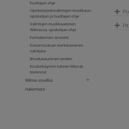
huoltajan ohje
Opintotarjotinvalintojen muokkaus:
Po
opiskelijan ja huoltajan ohje
Valintojen muokkaaminen
Pi
Wilmassa: opiskelijan ohje
Formatiivinen arviointi
Koearvosanan merkitseminen
nähdyksi
Ilmoittautuminen tenttiin
Koulunkäynnin tukeen liittyvät
toiminnot
Wilma-sovellus
Hakemisto