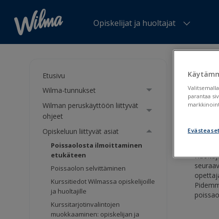
Opiskelijat ja huoltajat
Olet tä
Käytämm
Etusivu
Poi
Valitsemalla
Wilma-tunnukset
parantaa si
Wilman peruskäyttöön liittyvät
markkinoint
Tunti
ohjeet
Opiskeluun liittyvät asiat
Evästease
Poissaolosta ilmoittaminen
etukäteen
Huoltaj
seuraav
Poissaolon selvittäminen
opettaj
Kurssitiedot Wilmassa opiskelijoille
Pidemmä
ja huoltajille
poissao
Kurssitarjotinvalintojen
muokkaaminen: opiskelijan ja