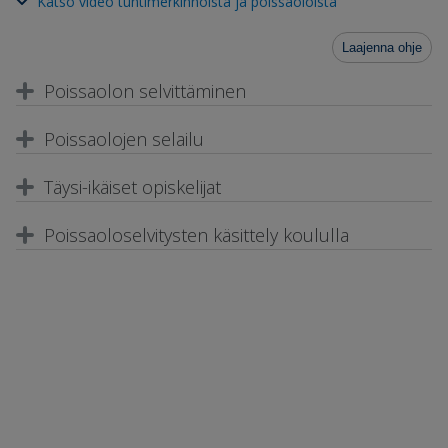
Katso video tuntimerkinnöistä ja poissaoloista
Laajenna ohje
Poissaolon selvittäminen
Poissaolojen selailu
Täysi-ikäiset opiskelijat
Poissaoloselvitysten käsittely koululla