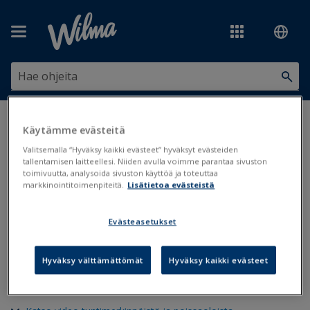
Siirry pääsisältöön
Olet tässä:
Opiskeluun liittyvät asiat
>
Poissaolon selvittäminen
Käytämme evästeitä
Valitsemalla “Hyväksy kaikki evästeet” hyväksyt evästeiden
Poissaolon selvittäminen
tallentamisen laitteellesi. Niiden avulla voimme parantaa sivuston
toimivuutta, analysoida sivuston käyttöä ja toteuttaa
markkinointitoimenpiteitä.
Lisätietoa evästeistä
Tuntimerkinnät
Poissaolot
Evästeasetukset
Päivitetty viimeksi: 30.11.2022
Huoltajat ja täysi-ikäiset opiskelijat voivat nähdä ja selvittää
Hyväksy välttämättömät
Hyväksy kaikki evästeet
poissaoloja Wilman kautta sekä
ilmoittaa etukäteen uusista
poissaoloista
, jos koulu on sallinut toimintojen käytön.