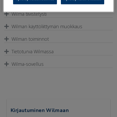
Laajenna ohje
Wilma tiivistetysti
Wilman käyttöliittymän muokkaus
Wilman toiminnot
Tietoturva Wilmassa
Wilma-sovellus
Kirjautuminen Wilmaan