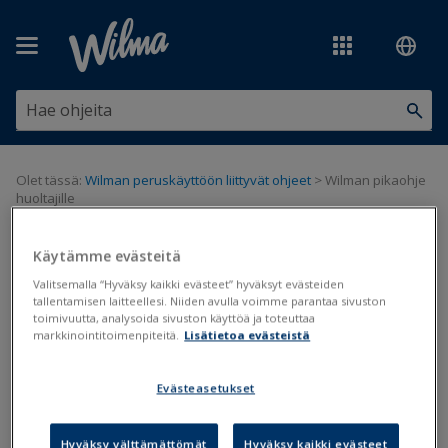
Siirry pääsisältöön
Olet tässä:
Wilman peruskäyttöön liittyvät ohjeet
>
Wilman pikaohje
huoltajille
Wilman pikaohje huoltajille
Käytämme evästeitä
Valitsemalla “Hyväksy kaikki evästeet” hyväksyt evästeiden
tallentamisen laitteellesi. Niiden avulla voimme parantaa sivuston
Pikaohje
toimivuutta, analysoida sivuston käyttöä ja toteuttaa
markkinointitoimenpiteitä.
Lisätietoa evästeistä
Päivitetty viimeksi: 21.12.2023
Evästeasetukset
Wilman käyttö edellyttää Wilma-tunnusta. Wilmaa voi käyttää
selaimella tai mobiilisovelluksella.
Hyväksy välttämättömät
Hyväksy kaikki evästeet