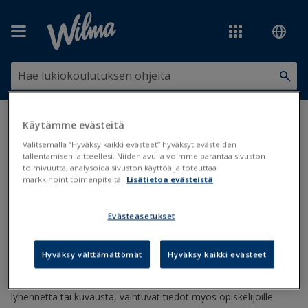
Siirry pääsisältöön
Olet tässä:
Kurssit, aineet ja opetussuunnitelmat
>
Kurssit ja aineet
Käytämme evästeitä
>
Kurssitietojen muuttaminen
Valitsemalla “Hyväksy kaikki evästeet” hyväksyt evästeiden
tallentamisen laitteellesi. Niiden avulla voimme parantaa sivuston
Kurssitietojen muuttaminen
toimivuutta, analysoida sivuston käyttöä ja toteuttaa
markkinointitoimenpiteitä.
Lisätietoa evästeistä
Aineet
Kurssit
Opetussuunnitelmat
Evästeasetukset
Päivitetty viimeksi: 10.5.2019
Hyväksy välttämättömät
Hyväksy kaikki evästeet
Suurin osa Primuksen
Kurssit
-rekisteriin tehdyistä muutoksista
päivittyy opiskelijoille saman tien. Jos muutat esim. kurssin
lyhennettä tai kuvausta, vaihtuvat tiedot myös opiskelijoille.