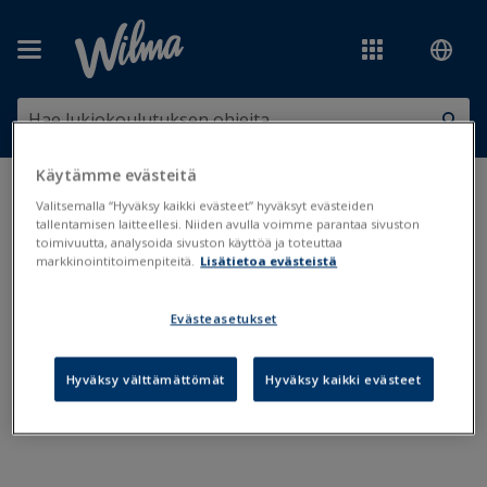
Siirry pääsisältöön
Käytämme evästeitä
Olet tässä:
Ylläpito ja lisäpalvelut
>
Lisäpalvelut ja integraatiot
>
Valitsemalla “Hyväksy kaikki evästeet” hyväksyt evästeiden
Yubikey
tallentamisen laitteellesi. Niiden avulla voimme parantaa sivuston
toimivuutta, analysoida sivuston käyttöä ja toteuttaa
markkinointitoimenpiteitä.
Lisätietoa evästeistä
Yubikey
Evästeasetukset
YubiKey: Ylläpito ja Primus-käyttäjät
Hyväksy välttämättömät
Hyväksy kaikki evästeet
YubiKey: Wilma-käyttäjät