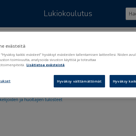
Siirry pääsisältöön
Lukiokoulutus
ssä:
Tulosteet ja lomakkeet
>
Tulostaminen Wilmassa
e evästeitä
ostaminen Wilmassa
 “Hyväksy kaikki evästeet” hyväksyt evästeiden tallentamisen laitteellesi. Niiden av
vuston toimivuutta, analysoida sivuston käyttöä ja toteuttaa
itoimenpiteitä.
Lisätietoa evästeistä
uksen tulosteet Wilmaan
tukset
Hyväksy välttämättömät
Hyväksy kaik
tajien ja henkilökunnan tulosteet
kelijoiden ja huoltajien tulosteet