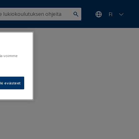
FI
ulla voimme
ki evästeet