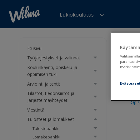
Lukiokoulutus
Olet tä
Käytämm
Etusivu
Tul
Valitsemalla
Työjärjestykset ja valinnat
parantaa si
Koulunkäynti, opiskelu ja
markkinoint
oppimisen tuki
Prim
Arviointi ja tentit
Evästease
Opet
Tilastot, tiedonsiirrot ja
järjestelmäyhteydet
Opis
Viestintä
Tulosteet ja lomakkeet
Tulostepankki
Lomakepankki