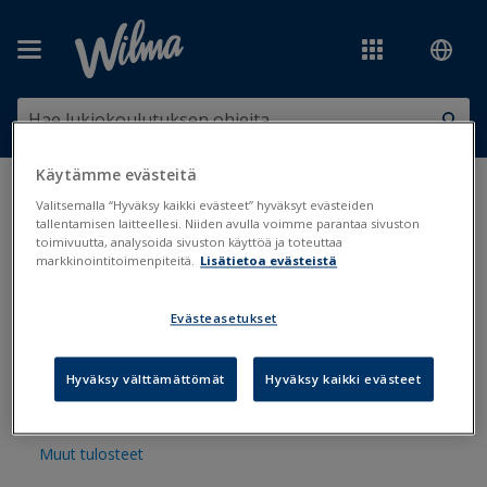
Siirry pääsisältöön
Käytämme evästeitä
Olet tässä:
Tulosteet ja lomakkeet
>
Tulostepankki
Valitsemalla “Hyväksy kaikki evästeet” hyväksyt evästeiden
tallentamisen laitteellesi. Niiden avulla voimme parantaa sivuston
toimivuutta, analysoida sivuston käyttöä ja toteuttaa
Tulostepankki
markkinointitoimenpiteitä.
Lisätietoa evästeistä
Evästeasetukset
Arviointi
Hallinto
Hyväksy välttämättömät
Hyväksy kaikki evästeet
Koulunkäynti, opiskelu ja oppimisen tuki
Muut tulosteet