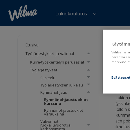
Lukiokoulutus
Olet tä
Ryhmäno
Käytämm
Etusivu
Valitsemalla
Työjärjestykset ja valinnat
Ryh
parantaa si
Kurre-työskentelyn perusasiat
markkinoint
Työjärjestykset
Ryhm
Sijoittelu
Evästease
Työjärjestyksen julkaisu
Ryhmänohjaus
Lukion 
Ryhmänohjaustuokiot
kurssina
(yksink
jolloin
Ryhmänohjaustuokiot
varauksina
Kummass
sen poi
Valvonnat,
ruokailuvuorot ja
ilmoitu
kerhotoiminta