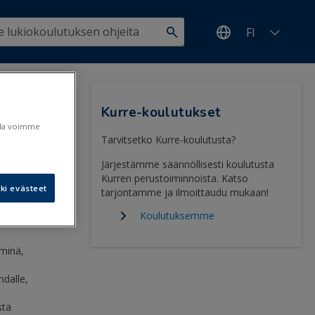
FI
Kurre-koulutukset
ulla voimme
Tarvitsetko Kurre-koulutusta?
Järjestämme säännöllisesti koulutusta
Kurren perustoiminnoista. Katso
ki evästeet
tarjontamme ja ilmoittaudu mukaan!
2.3.2020
Koulutuksemme
hminä,
dalle,
stä