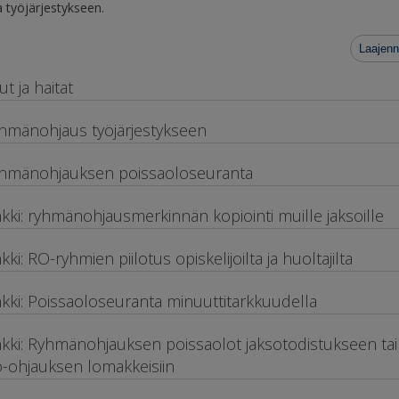
a työjärjestykseen.
Laajenn
ut ja haitat
hmänohjaus työjärjestykseen
hmänohjauksen poissaoloseuranta
nkki: ryhmänohjausmerkinnän kopiointi muille jaksoille
nkki: RO-ryhmien piilotus opiskelijoilta ja huoltajilta
nkki: Poissaoloseuranta minuuttitarkkuudella
nkki: Ryhmänohjauksen poissaolot jaksotodistukseen tai
o-ohjauksen lomakkeisiin