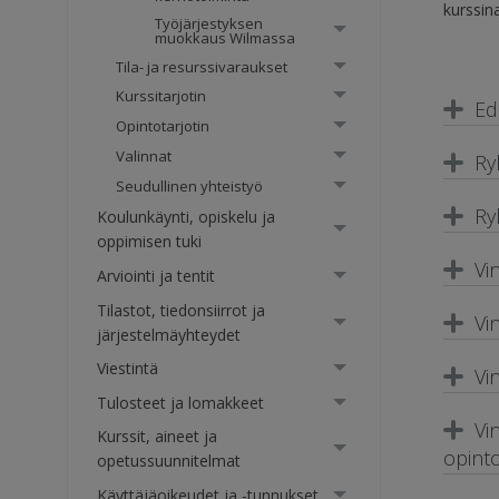
kurssin
Työjärjestyksen
muokkaus Wilmassa
Tila- ja resurssivaraukset
Kurssitarjotin
Ed
Opintotarjotin
Valinnat
Ry
Seudullinen yhteistyö
Ry
Koulunkäynti, opiskelu ja
oppimisen tuki
Vi
Arviointi ja tentit
Tilastot, tiedonsiirrot ja
Vi
järjestelmäyhteydet
Viestintä
Vi
Tulosteet ja lomakkeet
Vi
Kurssit, aineet ja
opint
opetussuunnitelmat
Käyttäjäoikeudet ja -tunnukset