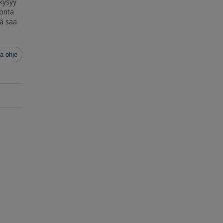
 kysyy
monta
tä saa
a ohje