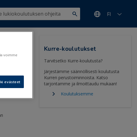
FI
Kurre-koulutukset
ulla voimme
et
Tarvitsetko Kurre-koulutusta?
Järjestämme säännöllisesti koulutusta
Kurren perustoiminnoista. Katso
ki evästeet
tarjontamme ja ilmoittaudu mukaan!
2.3.2019
Koulutuksemme
än