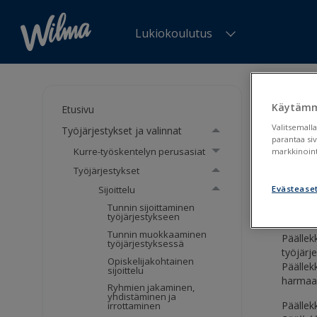
Lukiokoulutus
Olet tä
Sijoitus
Käytämm
Etusivu
Valitsemalla
Työjärjestykset ja valinnat
Sijo
parantaa si
Kurre-työskentelyn perusasiat
markkinoint
Työjärjestykset
Sijoit
Sijoittelu
Evästease
Tunnin sijoittaminen
työjärjestykseen
Tunnin muokkaaminen
Päällekk
työjärjestyksessä
työjärj
Opiskelijakohtainen
Päällek
sijoittelu
harmaal
Ryhmien jakaminen,
yhdistäminen ja
Päällek
irrottaminen