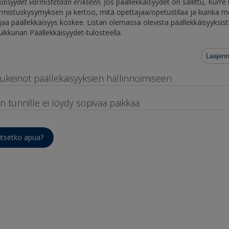
käisyydet varmistetaan erikseen
. Jos päällekkäisyydet on sallittu, Kurre
armistuskysymyksen ja kertoo, mitä opettajaa/opetustilaa ja kuinka 
ijaa päällekkäisyys koskee. Listan olemassa olevista päällekkäisyyksis
luikkunan Päällekkäisyydet-tulosteella.
Laajenn
ukeinot päällekäisyyksien hallinnoimiseen
n tunnille ei löydy sopivaa paikkaa
itsetko apua?