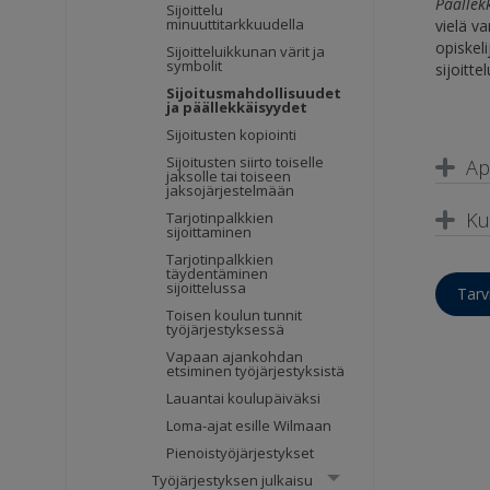
Päällek
Sijoittelu
minuuttitarkkuudella
vielä v
opiskel
Sijoitteluikkunan värit ja
symbolit
sijoitte
Sijoitusmahdollisuudet
ja päällekkäisyydet
Sijoitusten kopiointi
Sijoitusten siirto toiselle
Ap
jaksolle tai toiseen
jaksojärjestelmään
Ku
Tarjotinpalkkien
sijoittaminen
Tarjotinpalkkien
täydentäminen
sijoittelussa
Tarv
Toisen koulun tunnit
työjärjestyksessä
Vapaan ajankohdan
etsiminen työjärjestyksistä
Lauantai koulupäiväksi
Loma-ajat esille Wilmaan
Pienoistyöjärjestykset
Työjärjestyksen julkaisu