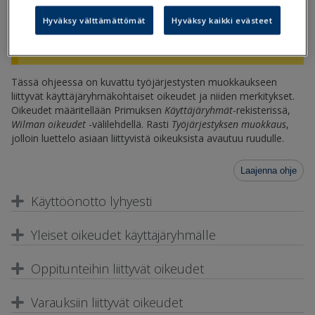
Jos olet vasta ottamassa työjärjestyksen
Hyväksy välttämättömät
Hyväksy kaikki evästeet
muokkaustilaa käyttöön, ks. ensin ohje
Työjärjestyksen muokkaustila
.
Tässä ohjeessa on kuvattu työjärjestysten muokkaukseen
liittyvät käyttäjäryhmäkohtaiset oikeudet ja niiden merkitykset.
Oikeudet määritellään Primuksen
Käyttäjäryhmät
-rekisterissä,
Wilman oikeudet
-välilehdellä. Rasti
Työjärjestyksen muokkaus
,
jolloin luettelo asiaan liittyvistä oikeuksista avautuu ruudulle.
Laajenna ohje
Käyttöönotto lyhyesti
Yleiset oikeudet käyttäjäryhmälle
Oppitunteihin liittyvät oikeudet
Varauksiin liittyvät oikeudet