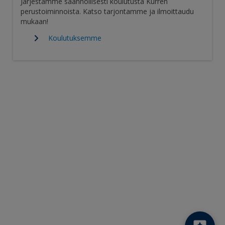
Järjestämme säännöllisesti koulutusta Kurren
perustoiminnoista. Katso tarjontamme ja ilmoittaudu
mukaan!
Koulutuksemme