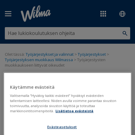
Siirry pääsisältöön
Olet tässä:
Työjärjestykset ja valinnat
>
Työjärjestykset
>
Työjärjestyksen muokkaus Wilmassa
>
Työjärjestysten
muokkaukseen liittyvät oikeudet
Työjärjestysten muokkaukseen
Käytämme evästeitä
liittyvät oikeudet
Valitsemalla “Hyväksy kaikki evästeet” hyväksyt evästeiden
tallentamisen laitteellesi. Niiden avulla voimme parantaa sivuston
toimivuutta, analysoida sivuston käyttöä ja toteuttaa
Työjärjestyksen muokkaus
Tilavaraus
markkinointitoimenpiteitä.
Lisätietoa evästeistä
Päivitetty viimeksi: 28.3.2022
Evästeasetukset