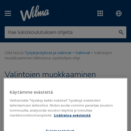
Siirry pääsisältöön
Olet tässä:
Työjärjestykset ja valinnat
>
Valinnat
>
Valintojen
muokkaaminen Wilmassa: opiskelijan ohje
Valintojen muokkaaminen
Wilmassa: opiskelijan ohje
Käytämme evästeitä
Valinnat
Esivalinnat
Valitsemalla “Hyväksy kaikki evästeet” hyväksyt evästeiden
tallentamisen laitteellesi. Niiden avulla voimme parantaa sivuston
toimivuutta, analysoida sivuston käyttöä ja toteuttaa
Päivitetty viimeksi: 14.6.2024
markkinointitoimenpiteitä.
Lisätietoa evästeistä
Wilmassa voidaan käyttää opintojen suunnitteluun
Opinnot
-
Evästeasetukset