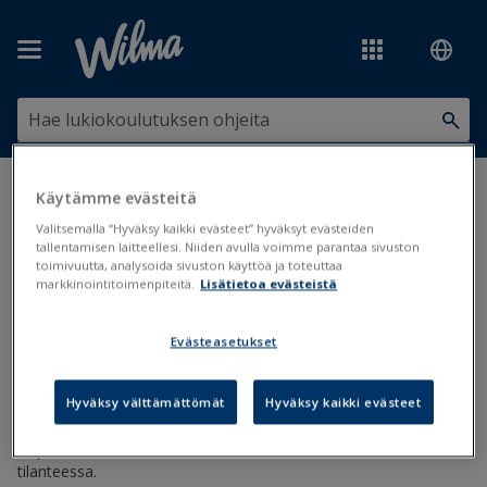
Siirry pääsisältöön
Olet tässä:
Viestintä
>
Ilmoitukset
>
Kiireelliset viestit Wilmasta
Käytämme evästeitä
Valitsemalla “Hyväksy kaikki evästeet” hyväksyt evästeiden
Kiireelliset viestit Wilmasta
tallentamisen laitteellesi. Niiden avulla voimme parantaa sivuston
toimivuutta, analysoida sivuston käyttöä ja toteuttaa
markkinointitoimenpiteitä.
Lisätietoa evästeistä
Viestit
Kiireelliset viestit
Evästeasetukset
Päivitetty viimeksi: 13.10.2025
Hyväksy välttämättömät
Hyväksy kaikki evästeet
lähettää Wilmasta kiireellisiä tekstiviestejä ja sähköpostiviestejä.
Tällaisiin viesteihin tulee viestisisältö mukaan, mikä on
tarpeellista esim. hätätilanteessa tai muussa kiireellisessä
tilanteessa.