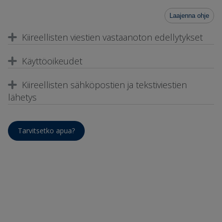
Laajenna ohje
Kiireellisten viestien vastaanoton edellytykset
Käyttöoikeudet
Kiireellisten sähköpostien ja tekstiviestien
lähetys
Tarvitsetko apua?