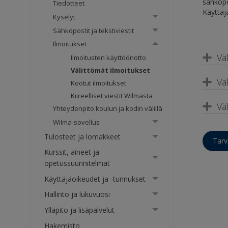
sähköpo
Tiedotteet
Käyttäjä
Kyselyt
Sähköpostit ja tekstiviestit
Ilmoitukset
Vä
Ilmoitusten käyttöönotto
Välittömät ilmoitukset
Vä
Kootut ilmoitukset
Kiireelliset viestit Wilmasta
Vä
Yhteydenpito koulun ja kodin välillä
Wilma-sovellus
Tulosteet ja lomakkeet
Tarv
Kurssit, aineet ja
opetussuunnitelmat
Käyttäjäoikeudet ja -tunnukset
Hallinto ja lukuvuosi
Ylläpito ja lisäpalvelut
Hakemisto