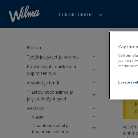
Lukiokoulutus
Olet tä
Käytämm
Etusivu
Väli
Valitsemalla
Työjärjestykset ja valinnat
parantaa si
Koulunkäynti, opiskelu ja
markkinoint
Ilmoi
oppimisen tuki
Arviointi ja tentit
Evästease
Tilastot, tiedonsiirrot ja
järjestelmäyhteydet
J
Viestintä
I
Viestit
Tapahtumakutsut ja
Välitön 
tapahtumakalenteri
tuntime