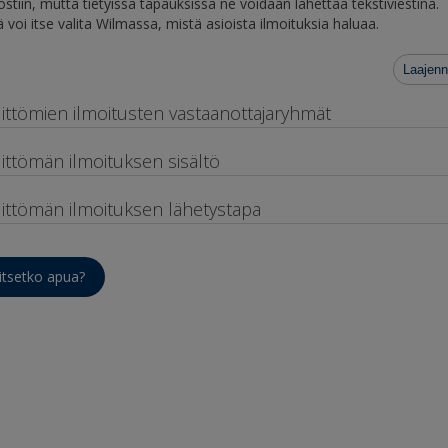
stiin, mutta tietyissä tapauksissa ne voidaan lähettää tekstiviestinä.
 voi itse valita Wilmassa, mistä asioista ilmoituksia haluaa.
Laajenn
littömien ilmoitusten vastaanottajaryhmät
littömän ilmoituksen sisältö
littömän ilmoituksen lähetystapa
itsetko apua?