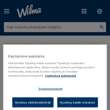
Siirry pääsisältöön
Olet tässä:
Viestintä
>
Kyselyt
>
Gallupit ja palautekyselyt Wilman
kautta
Käytämme evästeitä
Gallupit ja palautekyselyt
Valitsemalla “Hyväksy kaikki evästeet” hyväksyt evästeiden
tallentamisen laitteellesi. Niiden avulla voimme parantaa sivuston
Wilman kautta
toimivuutta, analysoida sivuston käyttöä ja toteuttaa
markkinointitoimenpiteitä.
Lisätietoa evästeistä
Kysely
Evästeasetukset
Päivitetty viimeksi: 5.9.2019
Hyväksy välttämättömät
Hyväksy kaikki evästeet
Kyselytoiminnon avulla opettajat ja oppilaitoksen henkilökunta