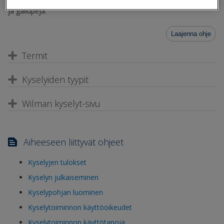
voivat kerätä palautetta, itsearviointia ja laatia erilaisia kyselyjä
ja gallupeja.
Laajenna ohje
Termit
Kyselyiden tyypit
Wilman kyselyt-sivu
Aiheeseen liittyvät ohjeet
Kyselyjen tulokset
Kyselyn julkaiseminen
Kyselypohjan luominen
Kyselytoiminnon käyttöoikeudet
Kyselytoiminnon käyttötapoja