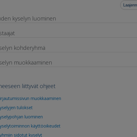
Laajenn
den kyselyn luominen
staajat
selyn kohderyhmä
selyn muokkaaminen
heeseen liittyvät ohjeet
irjautumissivun muokkaaminen
yselyjen tulokset
yselypohjan luominen
yselytoiminnon käyttöoikeudet
yhmiin sidotut kyselyt