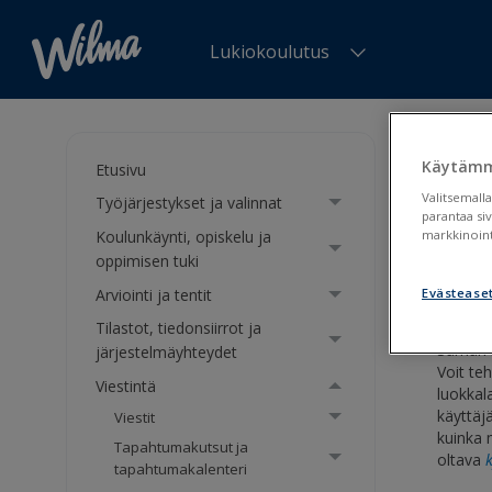
Lukiokoulutus
Olet tä
Käytämm
Etusivu
Kys
Valitsemalla
Työjärjestykset ja valinnat
parantaa si
Koulunkäynti, opiskelu ja
markkinoint
Kysel
oppimisen tuki
Arviointi ja tentit
Evästease
Tilastot, tiedonsiirrot ja
Saman k
järjestelmäyhteydet
Voit teh
Viestintä
luokkala
käyttäj
Viestit
kuinka 
Tapahtumakutsut ja
oltava
tapahtumakalenteri