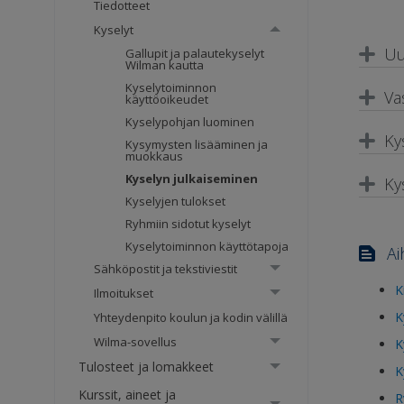
Tiedotteet
Kyselyt
Uu
Gallupit ja palautekyselyt
Wilman kautta
Kyselytoiminnon
Va
käyttöoikeudet
Kyselypohjan luominen
Ky
Kysymysten lisääminen ja
muokkaus
Kyselyn julkaiseminen
Ky
Kyselyjen tulokset
Ryhmiin sidotut kyselyt
Kyselytoiminnon käyttötapoja
Ai
Sähköpostit ja tekstiviestit
K
Ilmoitukset
K
Yhteydenpito koulun ja kodin välillä
Wilma-sovellus
K
Tulosteet ja lomakkeet
K
Kurssit, aineet ja
R