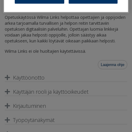
Wilma mukaan lukien. Alusta on käytettävissä suomeksi,
ruotsiksi ja englanniksi.
Opetuskäytössä Wilma Links helpottaa opettajien ja oppijoiden
arkea tarjoamalla turvallisen ja helpon reitin tarvittaviin
opetuksen digitaalisiin palveluihin. Opettajan luomia linkkejä
voidaan jakaa helposti oppijoille, jolloin säästyy aikaa
opetukseen, kun kaikki löytävät oikeaan paikkaan helposti.
Wilma Links ei ole huoltajien käytettävissä.
Laajenna ohje
Käyttöönotto
Käyttäjän rooli ja käyttöoikeudet
Kirjautuminen
Työpöytänäkymät