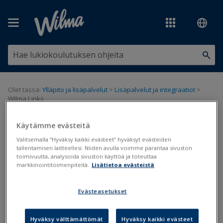
Siirry pääsisältöön
Olet tässä:
Ylläpito ja lisäpalvelut
>
Lisäpalvelut ja integraatiot
>
Wilma Links
Wilma Links
Käytämme evästeitä
Valitsemalla “Hyväksy kaikki evästeet” hyväksyt evästeiden
tallentamisen laitteellesi. Niiden avulla voimme parantaa sivuston
Wilma Links
toimivuutta, analysoida sivuston käyttöä ja toteuttaa
markkinointitoimenpiteitä.
Lisätietoa evästeistä
Päivitetty viimeksi: 25.3.2026
Evästeasetukset
Wilma Links on digitaalinen työpöytä, joka tuo opetusmaailman
työkalut yhteen näkymään. Opettajat, oppijat, henkilökunta ja
pääkäyttäjä pääsevät sen kautta tarvitsemiinsa palveluihin,
Hyväksy välttämättömät
Hyväksy kaikki evästeet