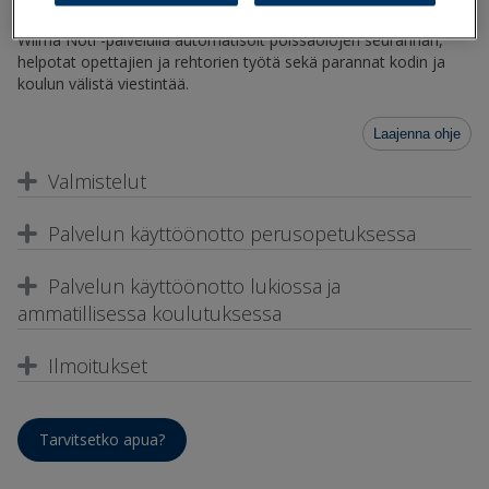
Wilma Noti -palvelulla automatisoit poissaolojen seurannan,
helpotat opettajien ja rehtorien työtä sekä parannat kodin ja
koulun välistä viestintää.
Laajenna ohje
Valmistelut
Palvelun käyttöönotto perusopetuksessa
Palvelun käyttöönotto lukiossa ja
ammatillisessa koulutuksessa
Ilmoitukset
Tarvitsetko apua?