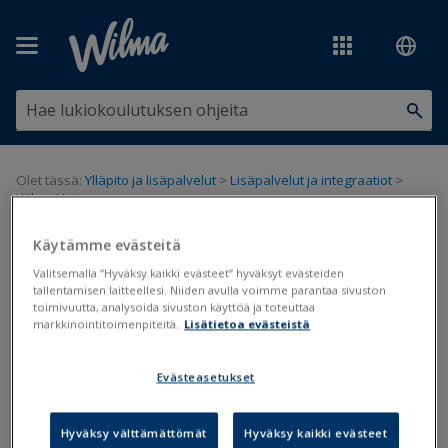
Siirry pääsisältöön
Olet tässä:
Ylläpito ja lisäpalvelut
>
Lisäpalvelut ja integraatiot
>
Wilma Noti
Käytämme evästeitä
Wilma Noti
Valitsemalla “Hyväksy kaikki evästeet” hyväksyt evästeiden
tallentamisen laitteellesi. Niiden avulla voimme parantaa sivuston
Poissaolot
Noti
toimivuutta, analysoida sivuston käyttöä ja toteuttaa
markkinointitoimenpiteitä.
Lisätietoa evästeistä
Päivitetty viimeksi: 9.3.2026
Evästeasetukset
Wilma Noti on maksullinen lisäpalvelu.
Lisätietoa ja
tilauslomake
Hyväksy välttämättömät
Hyväksy kaikki evästeet