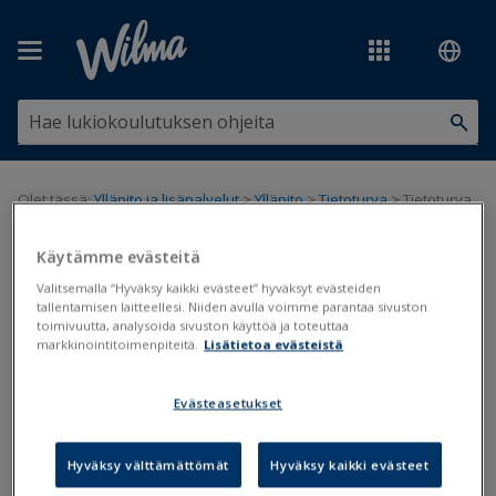
Siirry pääsisältöön
Olet tässä:
Ylläpito ja lisäpalvelut
>
Ylläpito
>
Tietoturva
>
Tietoturva
ja tietosuoja - ylläpitäjän ohje
Käytämme evästeitä
Tietoturva ja tietosuoja -
Valitsemalla “Hyväksy kaikki evästeet” hyväksyt evästeiden
tallentamisen laitteellesi. Niiden avulla voimme parantaa sivuston
ylläpitäjän ohje
toimivuutta, analysoida sivuston käyttöä ja toteuttaa
markkinointitoimenpiteitä.
Lisätietoa evästeistä
Ylläpidon ohjeet
Tietosuoja
Evästeasetukset
Päivitetty viimeksi: 10.5.2022
Hyväksy välttämättömät
Hyväksy kaikki evästeet
Ohjeessa on kuvattu lyhyesti, mitä asioita tulisi huomioida