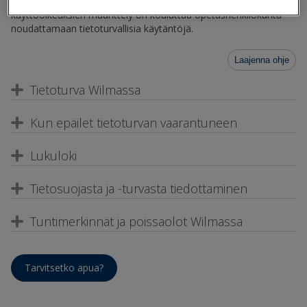
Wilman käytössä tietoturvanäkökulmasta. Yhtä tärkeää kuin
käyttöoikeuksien määrittely on kouluttaa opetushenkilökunta
noudattamaan tietoturvallisia käytäntöjä.
Laajenna ohje
Tietoturva Wilmassa
Kun epäilet tietoturvan vaarantuneen
Lukuloki
Tietosuojasta ja -turvasta tiedottaminen
Tuntimerkinnät ja poissaolot Wilmassa
Tarvitsetko apua?