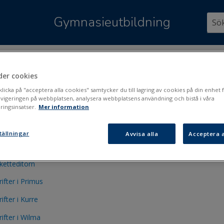
Hoppa över till huvudinnehåll
Gymnasieutbildning
är:
Utskrifter och blanketter
der cookies
rifter och blanketter
icka på "acceptera alla cookies" samtycker du till lagring av cookies på din enhet f
avigeringen på webbplatsen, analysera webbplatsens användning och bistå i våra
ingsinsatser.
Mer information
riftsbanken
tällningar
Avvisa alla
Acceptera a
kettbanken
ketteditorn
rifter i Primus
ifter i Kurre
rifter i Wilma