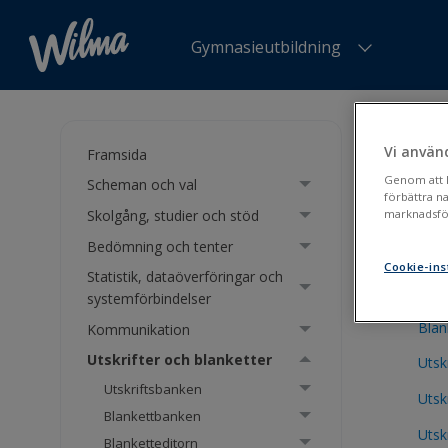
Gymnasieutbildning
Du är h
Vi använ
Framsida
Utsk
Genom att kl
Scheman och val
förbättra n
Skolgång, studier och stöd
marknadsför
Bedömning och tenter
Utsk
Cookie-ins
Statistik, dataöverföringar och
Blan
systemförbindelser
Blan
Kommunikation
Utskrifter och blanketter
Utsk
Utskriftsbanken
Utskr
Blankettbanken
Utsk
Blanketteditorn