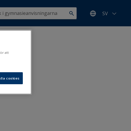
SV
ör att
lla cookies