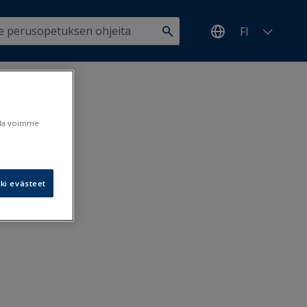
FI
ulla voimme
ki evästeet