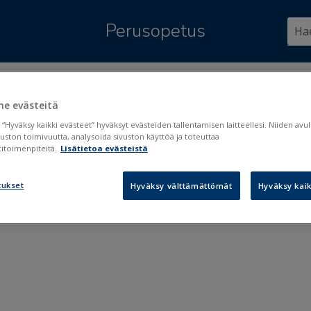
Siirry pääsisältöön
Perusopetus
ssä:
Arviointi ja kokeet
>
Kokeet
e evästeitä
eet
 “Hyväksy kaikki evästeet” hyväksyt evästeiden tallentamisen laitteellesi. Niiden av
vuston toimivuutta, analysoida sivuston käyttöä ja toteuttaa
itoimenpiteitä.
Lisätietoa evästeistä
alenteri ja kokeen kirjaaminen
tukset
Hyväksy välttämättömät
Hyväksy kaik
en arviointi ja arvosanojen julkaisu