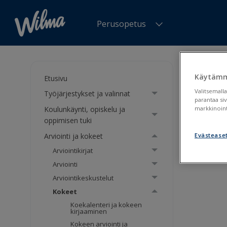
Perusopetus
Olet tä
Käytämm
Etusivu
Kok
Valitsemalla
Työjärjestykset ja valinnat
parantaa si
Koulunkäynti, opiskelu ja
markkinoint
oppimisen tuki
Koek
Arviointi ja kokeet
Evästease
Koke
Arviointikirjat
Arviointi
Arviointikeskustelut
Kokeet
Koekalenteri ja kokeen
kirjaaminen
Kokeen arviointi ja