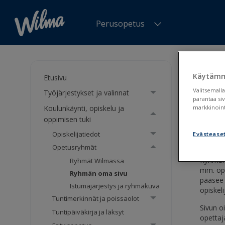
Perusopetus
Olet tä
Käytämm
Etusivu
Ryh
Valitsemalla
Työjärjestykset ja valinnat
parantaa si
Koulunkäynti, opiskelu ja
markkinoint
Ryhm
oppimisen tuki
Opiskelijatiedot
Evästease
Opetusryhmät
Ryhmän 
Ryhmät Wilmassa
mm. ope
Ryhmän oma sivu
pääsee 
Istumajärjestys ja ryhmäkuva
opiskeli
Tuntimerkinnät ja poissaolot
Sivun o
Tuntipäiväkirja ja läksyt
opettaj