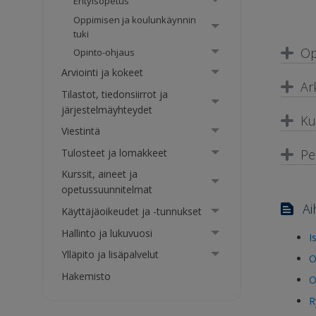
Erityisopetus
Oppimisen ja koulunkäynnin
tuki
Op
Opinto-ohjaus
Arviointi ja kokeet
Ar
Tilastot, tiedonsiirrot ja
järjestelmäyhteydet
Ku
Viestintä
Pe
Tulosteet ja lomakkeet
Kurssit, aineet ja
opetussuunnitelmat
Ai
Käyttäjäoikeudet ja -tunnukset
Hallinto ja lukuvuosi
I
Ylläpito ja lisäpalvelut
O
Hakemisto
O
R