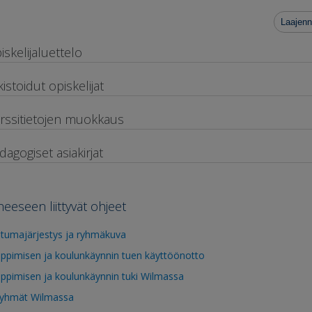
Laajenn
iskelijaluettelo
kistoidut opiskelijat
rssitietojen muokkaus
dagogiset asiakirjat
heeseen liittyvät ohjeet
stumajärjestys ja ryhmäkuva
ppimisen ja koulunkäynnin tuen käyttöönotto
ppimisen ja koulunkäynnin tuki Wilmassa
yhmät Wilmassa