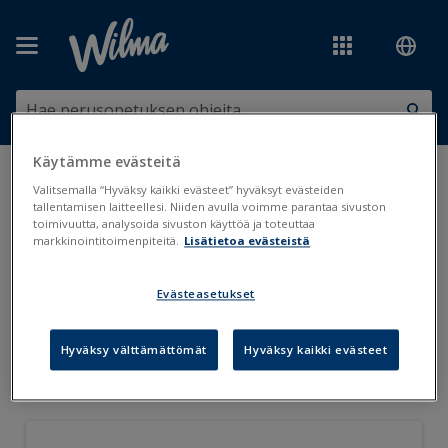
Siirry pääsisältöön
Käytämme evästeitä
Olet tässä:
Tilastot, tiedonsiirrot ja järjestelmäyhteydet
>
Valitsemalla “Hyväksy kaikki evästeet” hyväksyt evästeiden
Tiedonkeruut ja tilastot
>
Wilma Dashboard
tallentamisen laitteellesi. Niiden avulla voimme parantaa sivuston
toimivuutta, analysoida sivuston käyttöä ja toteuttaa
markkinointitoimenpiteitä.
Lisätietoa evästeistä
Wilma Dashboard
Evästeasetukset
Wilma Dashboard kenttälista
Hyväksy välttämättömät
Hyväksy kaikki evästeet
Wilma Dashboard käyttö