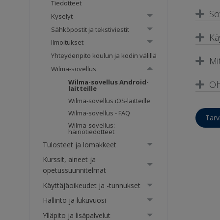
Tiedotteet
So
Kyselyt
Sähköpostit ja tekstiviestit
Kä
Ilmoitukset
Yhteydenpito koulun ja kodin välillä
Mi
Wilma-sovellus
Wilma-sovellus Android-
Oh
laitteille
Wilma-sovellus iOS-laitteille
Wilma-sovellus - FAQ
Tarv
Wilma-sovellus:
häiriötiedotteet
Tulosteet ja lomakkeet
Kurssit, aineet ja
opetussuunnitelmat
Käyttäjäoikeudet ja -tunnukset
Hallinto ja lukuvuosi
Ylläpito ja lisäpalvelut