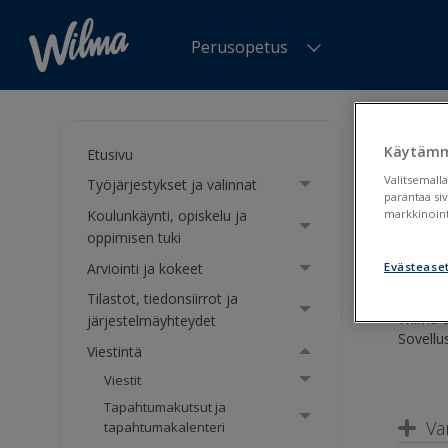
Perusopetus
Olet tä
Käytämm
Etusivu
Wil
Valitsemalla
Työjärjestykset ja valinnat
parantaa si
Koulunkäynti, opiskelu ja
markkinoint
Wilma
oppimisen tuki
Arviointi ja kokeet
Evästease
Tilastot, tiedonsiirrot ja
Wilma-s
järjestelmäyhteydet
Sovellus
Viestintä
Viestit
Tapahtumakutsut ja
Va
tapahtumakalenteri