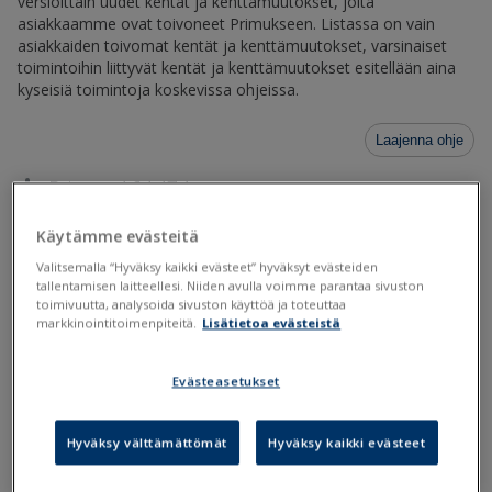
versioittain uudet kentät ja kenttämuutokset, joita
asiakkaamme ovat toivoneet Primukseen. Listassa on vain
asiakkaiden toivomat kentät ja kenttämuutokset, varsinaiset
toimintoihin liittyvät kentät ja kenttämuutokset esitellään aina
kyseisiä toimintoja koskevissa ohjeissa.
Laajenna ohje
Primus 4.64.47.1
Käytämme evästeitä
Primus 4.64.45.1
Valitsemalla “Hyväksy kaikki evästeet” hyväksyt evästeiden
tallentamisen laitteellesi. Niiden avulla voimme parantaa sivuston
Primus 4.64.30.1
toimivuutta, analysoida sivuston käyttöä ja toteuttaa
markkinointitoimenpiteitä.
Lisätietoa evästeistä
Primus 4.64.24.1
Evästeasetukset
Primus 4.64.20.1
Hyväksy välttämättömät
Hyväksy kaikki evästeet
Primus 4.64.19.1