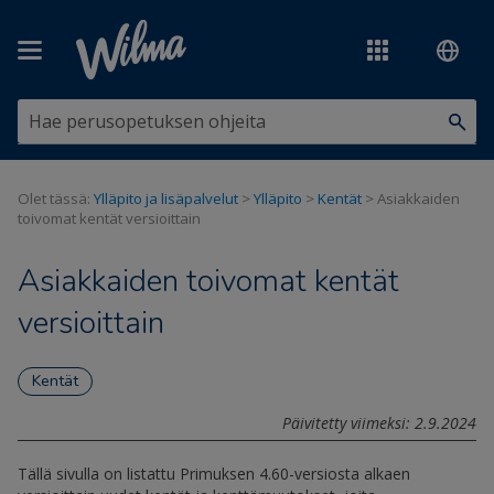
Siirry pääsisältöön
Olet tässä:
Ylläpito ja lisäpalvelut
>
Ylläpito
>
Kentät
>
Asiakkaiden
toivomat kentät versioittain
Asiakkaiden toivomat kentät
versioittain
Kentät
Päivitetty viimeksi: 2.9.2024
Tällä sivulla on listattu Primuksen 4.60-versiosta alkaen