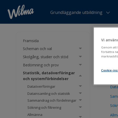
Grundläggande utbildning
Du är h
Vi använ
Framsida
Stat
Genom att kl
Scheman och val
förbättra n
sys
Skolgång, studier och stöd
marknadsför
Bedömning och prov
Cookie-ins
Statistik, dataöverföringar
Data
och systemförbindelser
Dataöverföringar
Data
Datainsamling och statistik
Samm
Sammandrag och fördelningar
Sökn
Sökning och filtrering
Allmänna
Allm