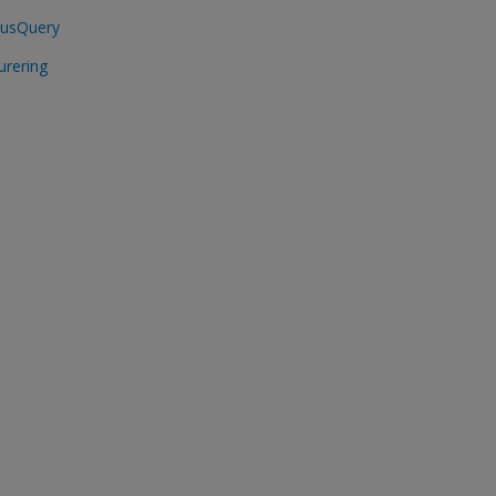
musQuery
urering