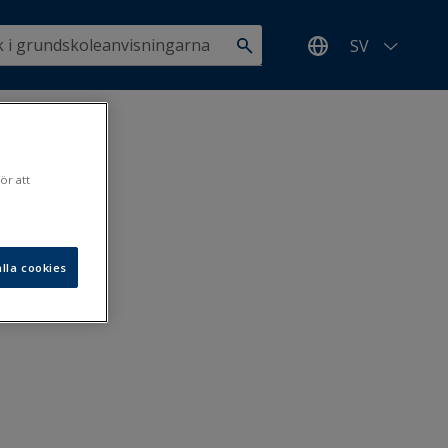
SV
ör att
lla cookies