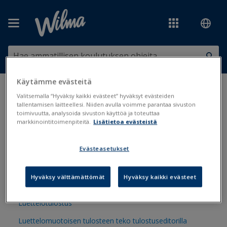
Siirry pääsisältöön
Käytämme evästeitä
Olet tässä:
Tulosteet ja lomakkeet
>
Tulostaminen Primuksessa
>
Valitsemalla “Hyväksy kaikki evästeet” hyväksyt evästeiden
Erimalliset tulosteet
tallentamisen laitteellesi. Niiden avulla voimme parantaa sivuston
toimivuutta, analysoida sivuston käyttöä ja toteuttaa
markkinointitoimenpiteitä.
Lisätietoa evästeistä
Erimalliset tulosteet
Evästeasetukset
Koottavat tulosteet
Hyväksy välttämättömät
Hyväksy kaikki evästeet
Lomakemuotoiset tulosteet
Luettelotulostus
Luettelomuotoisen tulosteen teko tulostuseditorilla