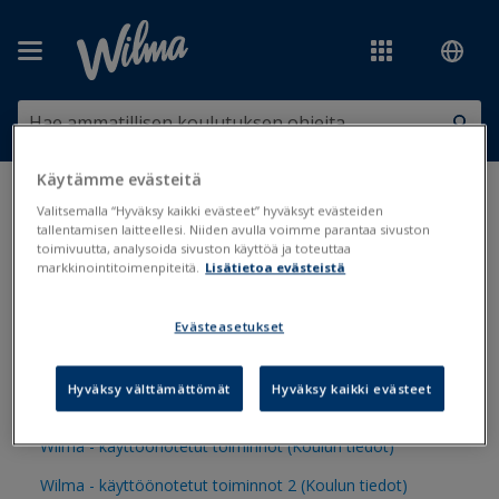
Siirry pääsisältöön
Käytämme evästeitä
Olet tässä:
Tulosteet ja lomakkeet
>
Tulostepankki
>
Muut tulosteet
Valitsemalla “Hyväksy kaikki evästeet” hyväksyt evästeiden
>
Muiden resurssien tiedot
tallentamisen laitteellesi. Niiden avulla voimme parantaa sivuston
toimivuutta, analysoida sivuston käyttöä ja toteuttaa
markkinointitoimenpiteitä.
Lisätietoa evästeistä
Muiden resurssien tiedot
Evästeasetukset
SMS-viestimäärät kouluittain (Koulun tiedot)
Hyväksy välttämättömät
Hyväksy kaikki evästeet
Asuntolan asukkaat (Opiskelijat)
Wilma - käyttöönotetut toiminnot (Koulun tiedot)
Wilma - käyttöönotetut toiminnot 2 (Koulun tiedot)