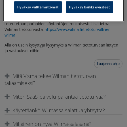
27001:2013). Tämä tarkoittaa, että palvelun tietoturva on
standardissa määritellyllä tasolla. Tämä tarkoittaa käytännössä
Hyväksy välttämättömät
Hyväksy kaikki evästeet
ulkopuolisen auditoijan todistusta siitä, että Wilman tietoturvan
kehittäminen on jatkuvaa työtä, ja tietoturvan riskienhallintaa
toteutetaan parhaiden käytäntöjen mukaisesti. Lisätietoa
Wilman tietoturvasta:
https://www.wilma.fi/tietoturvallinen-
wilma
Alla on usein kysyttyjä kysymyksiä Wilman tietoturvaan liittyen
ja vastaukset niihin.
Laajenna ohje
Mitä Visma tekee Wilman tietoturvan
takaamiseksi?
Miten SaaS-palvelu parantaa tietoturvaa?
Käytetäänkö Wilmassa salattua yhteyttä?
Millainen on hyvä Wilma-salasana?