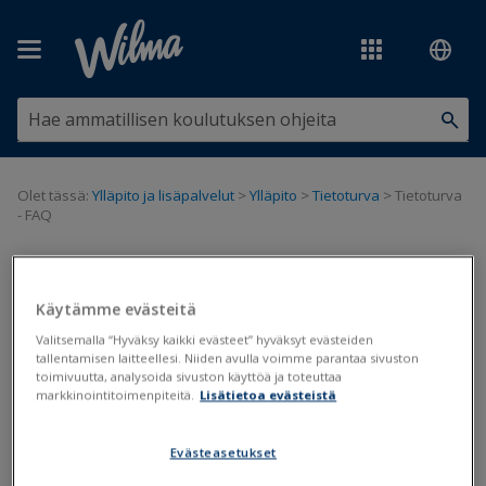
Siirry pääsisältöön
Olet tässä:
Ylläpito ja lisäpalvelut
>
Ylläpito
>
Tietoturva
>
Tietoturva
- FAQ
Tietoturva - FAQ
Käytämme evästeitä
FAQ
Valitsemalla “Hyväksy kaikki evästeet” hyväksyt evästeiden
tallentamisen laitteellesi. Niiden avulla voimme parantaa sivuston
Päivitetty viimeksi: 9.12.2025
toimivuutta, analysoida sivuston käyttöä ja toteuttaa
markkinointitoimenpiteitä.
Lisätietoa evästeistä
Vismalle tietoturva on erittäin tärkeä asia, ja siksi pidämme
huolta, että Visman palveluiden käyttö on aina turvallista.
Evästeasetukset
Wilma-ohjelma on saanut tietoturvasertifikaatin (ISO/IEC