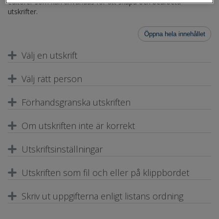
editorer som kan användas för att skapa och bearbeta
utskrifter.
Öppna hela innehållet
Välj en utskrift
Välj rätt person
Förhandsgranska utskriften
Om utskriften inte är korrekt
Utskriftsinställningar
Utskriften som fil och eller på klippbordet
Skriv ut uppgifterna enligt listans ordning