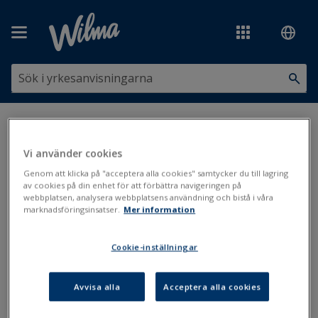
Hoppa över till huvudinnehåll
Du är här:
Utskrifter och blanketter
>
Utskrifter i Primus
>
ABC för
utskrifter
>
Att skriva ut utskrifter
Vi använder cookies
Att skriva ut utskrifter
Genom att klicka på "acceptera alla cookies" samtycker du till lagring
av cookies på din enhet för att förbättra navigeringen på
webbplatsen, analysera webbplatsens användning och bistå i våra
marknadsföringsinsatser.
Mer information
Utskriftsinställningar
Uppdaterad: 27.11.2020
Cookie-inställningar
I Primus finns en del färdiga utskrifter som du kan printa ut i de
Avvisa alla
Acceptera alla cookies
olika registren genom att klicka på printerikonen som finns i
registerfönstrets nedre högra hörn. I Primus finns också två