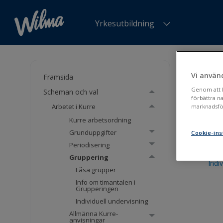
Yrkesutbildning
Du är h
Vi använ
Framsida
Gru
Genom att kl
Scheman och val
förbättra n
Arbetet i Kurre
marknadsför
Kurre arbetsordning
Låsa
Grunduppgifter
Cookie-ins
Periodisering
Info
Gruppering
Indi
Låsa grupper
Info om timantalen i
Grupperingen
Individuell undervisning
Allmänna Kurre-
anvisningar