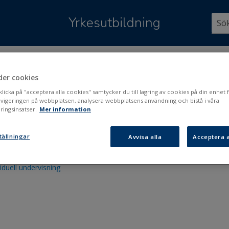
Hoppa över till huvudinnehåll
Yrkesutbildning
är:
Scheman och val
>
Arbetet i Kurre
>
Gruppering
der cookies
ppering
icka på "acceptera alla cookies" samtycker du till lagring av cookies på din enhet f
avigeringen på webbplatsen, analysera webbplatsens användning och bistå i våra
ingsinsatser.
Mer information
 grupper
tällningar
Avvisa alla
Acceptera a
 om timantalen i Grupperingen
viduell undervisning