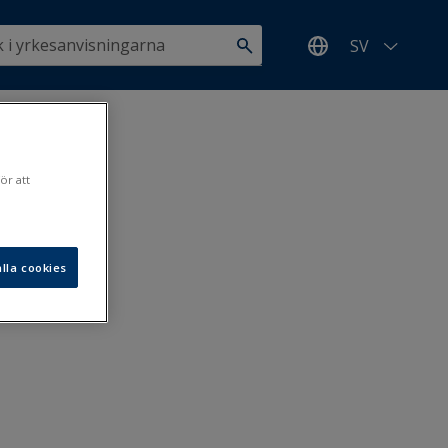
SV
ör att
lla cookies