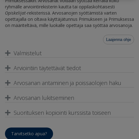
Primuksessakin. Arvosanat voidaan syöttää kerralla koko
ryhmälle arviointirekisterin kautta tai oppilaskohtaisesti
Opiskelijat
-rekisterissä. Arvosanojen syöttämistä varten
opettajalla on oltava käyttäjätunnus Primukseen ja Primuksessa
on määriteltävä, mille luokalle opettaja saa syöttää arvosanoja.
Laajenna ohje
Valmistelut
Arviointiin täytettävät tiedot
Arvosanan antaminen ja poissaolojen haku
Arvosanan lukitseminen
Suorituksen kopiointi kurssista toiseen
Tarvitsetko apua?