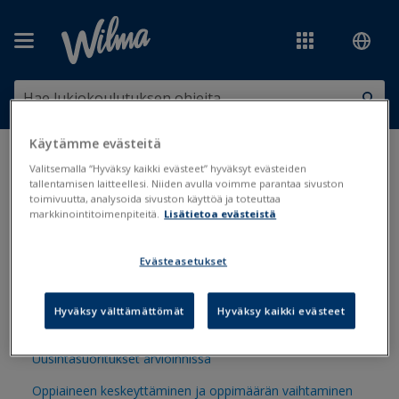
Siirry pääsisältöön
Käytämme evästeitä
Olet tässä:
Arviointi ja tentit
>
Arviointi
>
Uusinnat, korotukset ja
Valitsemalla “Hyväksy kaikki evästeet” hyväksyt evästeiden
keskeytykset
tallentamisen laitteellesi. Niiden avulla voimme parantaa sivuston
toimivuutta, analysoida sivuston käyttöä ja toteuttaa
markkinointitoimenpiteitä.
Lisätietoa evästeistä
Uusinnat, korotukset ja
keskeytykset
Evästeasetukset
Hyväksy välttämättömät
Hyväksy kaikki evästeet
Arvosanojen ja suoritusten muokkaus
Uusintasuoritukset arvioinnissa
Oppiaineen keskeyttäminen ja oppimäärän vaihtaminen