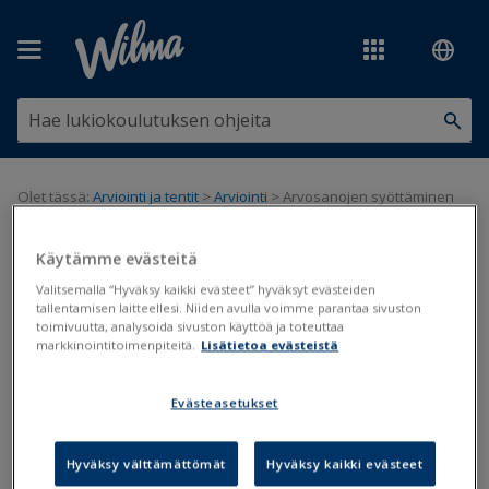
Siirry pääsisältöön
Olet tässä:
Arviointi ja tentit
>
Arviointi
>
Arvosanojen syöttäminen
Wilmassa
Käytämme evästeitä
Arvosanojen syöttäminen
Valitsemalla “Hyväksy kaikki evästeet” hyväksyt evästeiden
Wilmassa
tallentamisen laitteellesi. Niiden avulla voimme parantaa sivuston
toimivuutta, analysoida sivuston käyttöä ja toteuttaa
markkinointitoimenpiteitä.
Lisätietoa evästeistä
Arviointi
Toimeenpano
Evästeasetukset
Päivitetty viimeksi: 15.5.2019
Hyväksy välttämättömät
Hyväksy kaikki evästeet
Opettajat voivat syöttää opiskelijoiden arvosanat Wilman