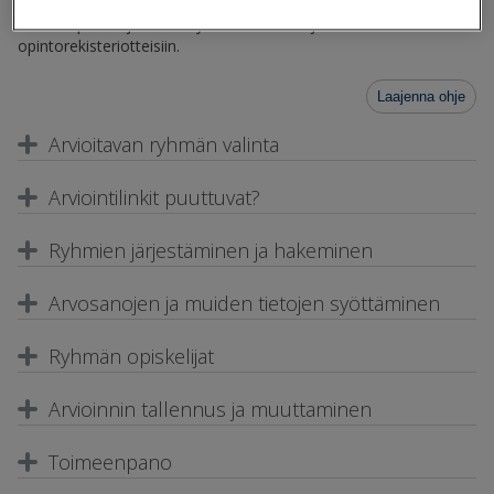
kautta. Arviointitiedot tallentuvat Primukseen ja siirtyvät
toimeenpanon jälkeen myös todistuksiin ja
opintorekisteriotteisiin.
Laajenna ohje
Arvioitavan ryhmän valinta
Arviointilinkit puuttuvat?
Ryhmien järjestäminen ja hakeminen
Arvosanojen ja muiden tietojen syöttäminen
Ryhmän opiskelijat
Arvioinnin tallennus ja muuttaminen
Toimeenpano