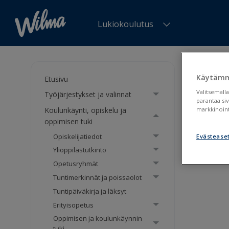
Lukiokoulutus
Olet tä
valinna
Käytämm
Etusivu
Valitsemalla
Työjärjestykset ja valinnat
Opis
parantaa si
Koulunkäynti, opiskelu ja
markkinoint
Wil
oppimisen tuki
Opiskelijatiedot
Evästease
Ylioppilastutkinto
Opis
Opetusryhmät
Tuntimerkinnät ja poissaolot
Tuntipäiväkirja ja läksyt
Erityisopetus
Oppimisen ja koulunkäynnin
tuki