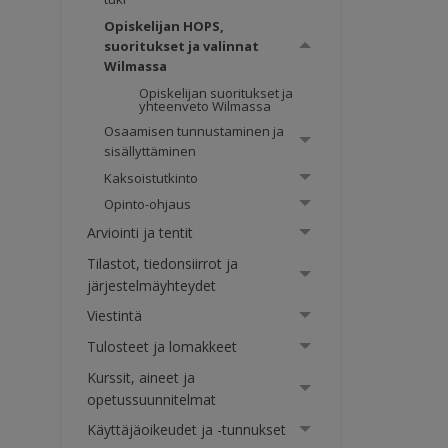
Opiskelijan HOPS,
suoritukset ja valinnat
Wilmassa
Opiskelijan suoritukset ja
yhteenveto Wilmassa
Osaamisen tunnustaminen ja
sisällyttäminen
Kaksoistutkinto
Opinto-ohjaus
Arviointi ja tentit
Tilastot, tiedonsiirrot ja
järjestelmäyhteydet
Viestintä
Tulosteet ja lomakkeet
Kurssit, aineet ja
opetussuunnitelmat
Käyttäjäoikeudet ja -tunnukset