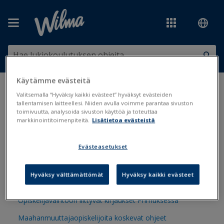
Siirry pääsisältöön
Käytämme evästeitä
Olet tässä:
Koulunkäynti, opiskelu ja oppimisen tuki
>
Valitsemalla “Hyväksy kaikki evästeet” hyväksyt evästeiden
Opiskelijatiedot
tallentamisen laitteellesi. Niiden avulla voimme parantaa sivuston
toimivuutta, analysoida sivuston käyttöä ja toteuttaa
markkinointitoimenpiteitä.
Lisätietoa evästeistä
Opiskelijatiedot
Evästeasetukset
Opiskelijakortin luominen
Hyväksy välttämättömät
Hyväksy kaikki evästeet
Opiskelijalajit
Opiskelijavaihtoon liittyvät kirjaukset Primuksessa
Maahanmuuttajaopiskelijoita koskevat ohjeet