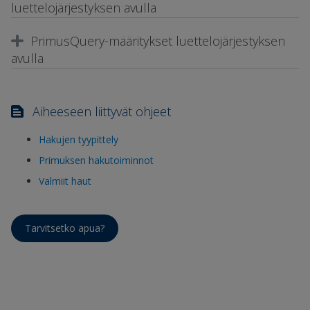
luettelojärjestyksen avulla
PrimusQuery-määritykset luettelojärjestyksen
avulla
Aiheeseen liittyvät ohjeet
Hakujen tyypittely
Primuksen hakutoiminnot
Valmiit haut
Tarvitsetko apua?