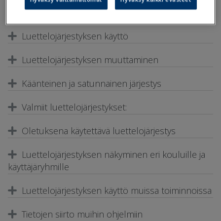
Laajenna ohje
Luettelojärjestyksen käyttö
Luettelojärjestyksen muuttaminen
Käänteinen ja satunnainen järjestys
Valmiit luettelojärjestykset:
Oletuksena käytettävä luettelojärjestys
Luettelojärjestyksen näkyminen eri kouluille ja
käyttäjäryhmille
Luettelojärjestyksen käyttö muissa toiminnoissa
Tietojen siirto muihin ohjelmiin