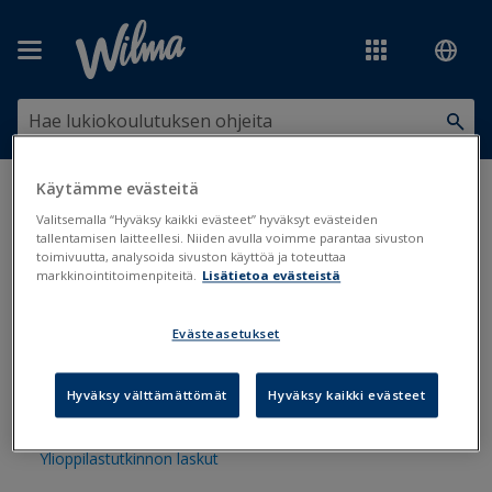
Siirry pääsisältöön
Käytämme evästeitä
Olet tässä:
Tilastot, tiedonsiirrot ja järjestelmäyhteydet
>
Laskutus
Valitsemalla “Hyväksy kaikki evästeet” hyväksyt evästeiden
tallentamisen laitteellesi. Niiden avulla voimme parantaa sivuston
Laskutus
toimivuutta, analysoida sivuston käyttöä ja toteuttaa
markkinointitoimenpiteitä.
Lisätietoa evästeistä
Evästeasetukset
Yleisohje laskutukseen
Laskujen automaattinen numerointi
Hyväksy välttämättömät
Hyväksy kaikki evästeet
Maksuaikataulukon käyttö laskutuksessa
Ylioppilastutkinnon laskut